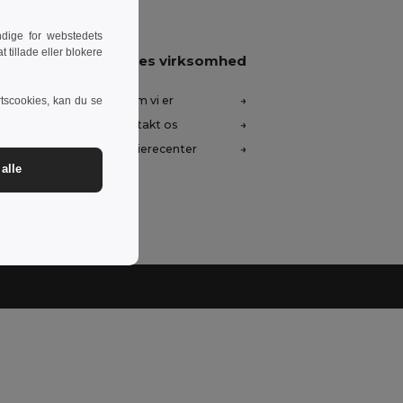
dige for webstedets
 tillade eller blokere
Vores virksomhed
Hvem vi er
rtscookies, kan du se
Kontakt os
oner
Karrierecenter
alle