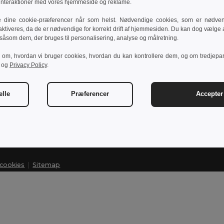
 interaktioner med vores hjemmeside og reklame.
e dine cookie-præferencer når som helst. Nødvendige cookies, som er nødven
aktiveres, da de er nødvendige for korrekt drift af hjemmesiden. Du kan dog vælge at
Kontakt os
Lad os hjælpe
 såsom dem, der bruges til personalisering, analyse og målretning.
Hjælpecenter (FAQ)
r om, hvordan vi bruger cookies, hvordan du kan kontrollere dem, og om tredjepa
customerservice@egotier.dk
og
Privacy Policy
.
Engrospriser
Returneringer & Refusi
elle
Præferencer
Accepter 
Ordliste
Forsendelsesmetoder
r cookies
|
Sitemap