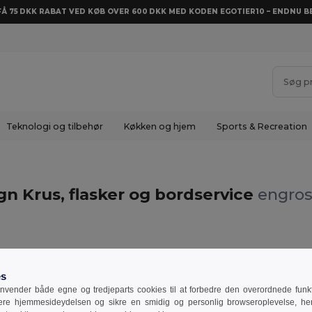
 FÅ 75 DKK RABAT VED KØB OVER 600 DKK MED KODEN EGOTIER10 – ENDNU BE
Teknologi og tilbehør
Køkken og hjem
Sports & Recreation
gn Krus, flasker og bordservice
engros
X.design
es
vender både egne og tredjeparts cookies til at forbedre den overordnede funkti
sere hjemmesideydelsen og sikre en smidig og personlig browseroplevelse, he