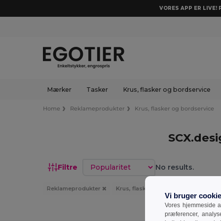
VORES APP ER LIVE!
Mærker
Tasker
Krus, flasker og bordservice
Home
Reklameprodukter
Krus, flasker og bordservice
SCX.desi
Sorter efter
Filtre
No results.
Reklameprodukter
Krus, flasker og bordservice
SC
Vi bruger cooki
Vores hjemmeside an
præferencer, analy