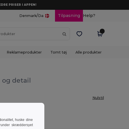
DRE PRISER I APPEN!
/
Tilpasning
Help?
Denmark
Da
Reklameprodukter
Tomt tøj
Alle produkter
 og detail
Nulstil
onalitet, huske dine
runder skræddersyet