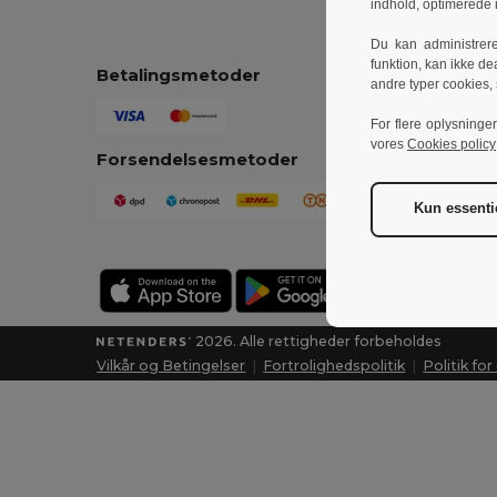
indhold, optimerede
Du kan administrer
funktion, kan ikke de
Betalingsmetoder
andre typer cookies,
For flere oplysninge
vores
Cookies policy
Forsendelsesmetoder
Kun essenti
2026. Alle rettigheder forbeholdes
Vilkår og Betingelser
|
Fortrolighedspolitik
|
Politik fo