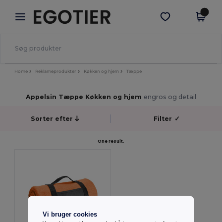
×
Egotier-app
Hent app
Bedre priser i appen!
Home
Reklameprodukter
Køkken og hjem
Tæppe
Appelsin Tæppe Køkken og hjem
engros og detail
Sorter efter
Filter
✓
One result.
Vi bruger cookies