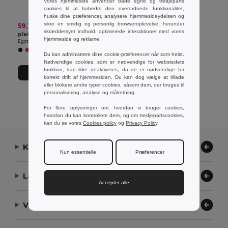
Vores hjemmeside anvender både egne og tredjeparts
cookies til at forbedre den overordnede funktionalitet,
huske dine præferencer, analysere hjemmesideydelsen og
sikre en smidig og personlig browseroplevelse, herunder
59,15 kr
skræddersyet indhold, optimerede interaktioner med vores
plaid i fleece (180 g/m²) med aftageligt håndtag
hjemmeside og reklame.
Egotier 99074
+4 Farver
Du kan administrere dine cookie-præferencer når som helst.
Nødvendige cookies, som er nødvendige for webstedets
funktion, kan ikke deaktiveres, da de er nødvendige for
Tilføj Til Kurv
korrekt drift af hjemmesiden. Du kan dog vælge at tillade
eller blokere andre typer cookies, såsom dem, der bruges til
personalisering, analyse og målretning.
Viser alle produkter.
For flere oplysninger om, hvordan vi bruger cookies,
hvordan du kan kontrollere dem, og om tredjepartscookies,
kan du se vores
Cookies policy
og
Privacy Policy
.
Kontakt os
Kun essentielle
Præferencer
Lad os hjælpe
Accepter alle
Vores virksomhed