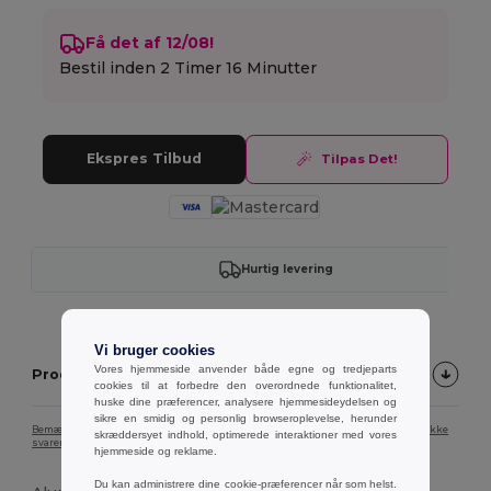
Få det af 12/08!
Bestil inden
2 Timer 16 Minutter
Ekspres Tilbud
Tilpas Det!
Hurtig levering
Vi bruger cookies
Vores hjemmeside anvender både egne og tredjeparts
Produktbeskrivelse
cookies til at forbedre den overordnede funktionalitet,
huske dine præferencer, analysere hjemmesideydelsen og
sikre en smidig og personlig browseroplevelse, herunder
Bemærk, at farven på produktbilledet på grund af skærmkalibrering muligvis ikke
skræddersyet indhold, optimerede interaktioner med vores
svarer nøjagtigt til den faktiske produktfarve.
hjemmeside og reklame.
Du kan administrere dine cookie-præferencer når som helst.