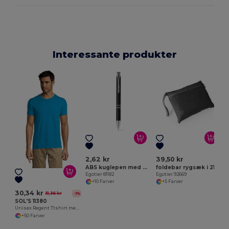
Interessante produkter
E
2,62 kr
39,50 kr
ABS kuglepen med metalclips
foldebar rygsæk i 210 ripstop
Egotier 81182
Egotier 92669
+10 Farver
+5 Farver
30,34 kr
31,36 kr
-3%
SOL'S 11380
Unisex Regent Ttshirt med rund hals
+50 Farver