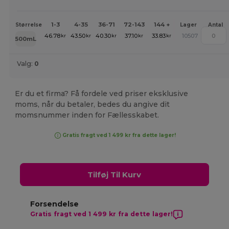
1-3
4-35
36-71
72-143
144 +
Størrelse
Lager
Antal
46.78
43.50
40.30
37.10
33.83
10507
kr
kr
kr
kr
kr
500mL
Valg:
0
Er du et firma? Få fordele ved priser eksklusive
moms, når du betaler, bedes du angive dit
momsnummer inden for Fællesskabet.
Gratis fragt ved 1 499 kr fra dette lager!
Tilføj Til Kurv
Forsendelse
Gratis fragt ved 1 499 kr fra dette lager!