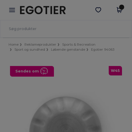
×
Egotier-app
Hent app
Bedre priser i appen!
Home
Reklameprodukter
Sports & Recreation
Sport og sundhed
Løbende genstande
Egotier 94063
W45
Sendes om