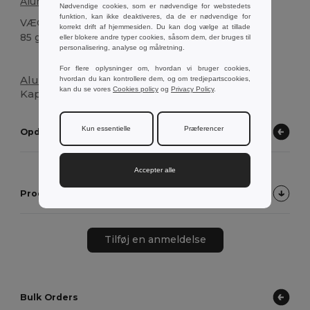
Aluminium
Nødvendige cookies, som er nødvendige for webstedets
funktion, kan ikke deaktiveres, da de er nødvendige for
VÆGT
korrekt drift af hjemmesiden. Du kan dog vælge at tillade
85 g.
eller blokere andre typer cookies, såsom dem, der bruges til
personalisering, analyse og målretning.
Høj lagerbeholdning
For flere oplysninger om, hvordan vi bruger cookies,
Aluminium
sports flaske med rustfri stålhætte.
hvordan du kan kontrollere dem, og om tredjepartscookies,
kan du se vores
Cookies policy
og
Privacy Policy
.
Kapacitet op til 500 mL. ø67 x 205 mm
Kun essentielle
Præferencer
Opdag andre produkter
Accepter alle
Produktkundevurderinger
Tilføj en anmeldelse
Bulk Orders