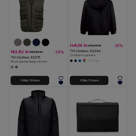
148,56 kr
-31%
216,65 kr
TH Clothes 30294
182,82 kr
-29%
255,93 kr
Children's jackets
TH Clothes 30271
+1 Farver
Multi-pocket body warmer
Tilføj Til Kurv
Tilføj Til Kurv