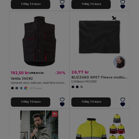
Tilføj Til Kurv
Tilføj Til Kurv
26,77 kr
192,50 kr
-36%
298,64 kr
BLIZZARD RPET Fleece multiuse beanie
Velilla 36082
GiftRetail MO2350
Vatteret vest, tofarvet, med flere lommer (120 g/m²), i polyester (100 %)
+11 Farver
Tilføj Til Kurv
Tilføj Til Kurv