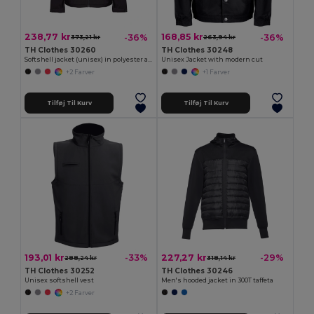
238,77 kr
168,85 kr
-36%
-36%
373,21 kr
263,94 kr
TH Clothes 30260
TH Clothes 30248
Softshell jacket (unisex) in polyester and elastane
Unisex Jacket with modern cut
+2 Farver
+1 Farver
Tilføj Til Kurv
Tilføj Til Kurv
193,01 kr
227,27 kr
-33%
-29%
288,24 kr
318,14 kr
TH Clothes 30252
TH Clothes 30246
Unisex softshell vest
Men's hooded jacket in 300T taffeta
+2 Farver