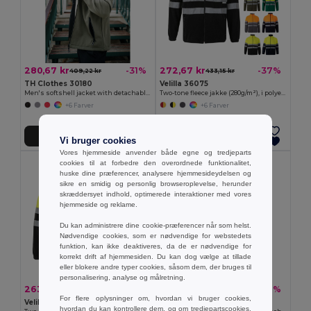
280,67 kr
272,67 kr
-31%
-37%
409,22 kr
433,15 kr
TH Clothes 30180
Velilla 36075
Men's softshell jacket with detachable hood and rounded back hem
Two-tone fleece jakke (280g/m²), i polyester (100%)
+6 Farver
+6 Farver
Tilføj Til Kurv
Tilføj Til Kurv
Vi bruger cookies
Vores hjemmeside anvender både egne og tredjeparts
cookies til at forbedre den overordnede funktionalitet,
huske dine præferencer, analysere hjemmesideydelsen og
sikre en smidig og personlig browseroplevelse, herunder
skræddersyet indhold, optimerede interaktioner med vores
hjemmeside og reklame.
Du kan administrere dine cookie-præferencer når som helst.
Nødvendige cookies, som er nødvendige for webstedets
funktion, kan ikke deaktiveres, da de er nødvendige for
korrekt drift af hjemmesiden. Du kan dog vælge at tillade
eller blokere andre typer cookies, såsom dem, der bruges til
personalisering, analyse og målretning.
263,72 kr
280,67 kr
-37%
-36%
418,82 kr
438,68 kr
For flere oplysninger om, hvordan vi bruger cookies,
Velilla 36073
TH Clothes 30181
hvordan du kan kontrollere dem, og om tredjepartscookies,