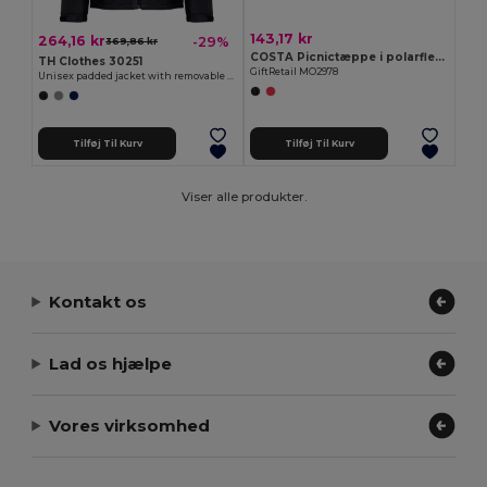
143,17 kr
264,16 kr
-29%
369,86 kr
COSTA Picnictæppe i polarfleece
TH Clothes 30251
GiftRetail MO2978
Unisex padded jacket with removable sleeves
Tilføj Til Kurv
Tilføj Til Kurv
Viser alle produkter.
Kontakt os
Lad os hjælpe
Vores virksomhed