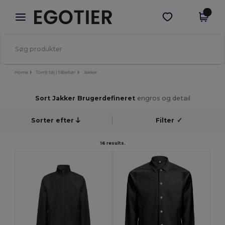
×
Egotier-app
Hent app
Bedre priser i appen!
Home
Tomt tøj | tilbehør
Jakker
Sort Jakker Brugerdefineret
engros og detail
Sorter efter
Filter
✓
16 results.