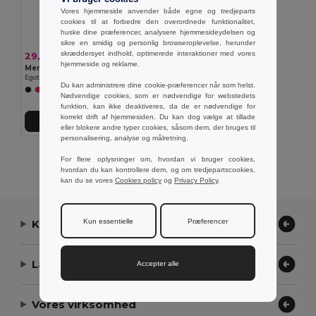
Vores hjemmeside anvender både egne og tredjeparts
cookies til at forbedre den overordnede funktionalitet,
huske dine præferencer, analysere hjemmesideydelsen og
sikre en smidig og personlig browseroplevelse, herunder
skræddersyet indhold, optimerede interaktioner med vores
29,25 kr
hjemmeside og reklame.
Men's sports t-shirt
Egotier 30127
Du kan administrere dine cookie-præferencer når som helst.
+1 Farver
Nødvendige cookies, som er nødvendige for webstedets
funktion, kan ikke deaktiveres, da de er nødvendige for
korrekt drift af hjemmesiden. Du kan dog vælge at tillade
Tilføj Til Kurv
eller blokere andre typer cookies, såsom dem, der bruges til
personalisering, analyse og målretning.
Viser alle produkter.
For flere oplysninger om, hvordan vi bruger cookies,
hvordan du kan kontrollere dem, og om tredjepartscookies,
kan du se vores
Cookies policy
og
Privacy Policy
.
Kun essentielle
Præferencer
Kontakt os
Lad os hjælpe
Accepter alle
Vores virksomhed