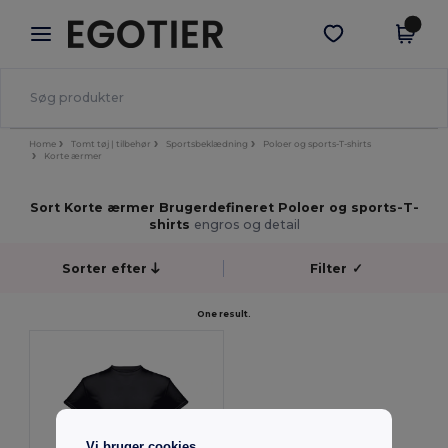
×
Egotier-app
Hent app
Bedre priser i appen!
Home
Tomt tøj | tilbehør
Sportsbeklædning
Poloer og sports-T-shirts
Korte ærmer
Sort Korte ærmer Brugerdefineret Poloer og sports-T-
shirts
engros og detail
Sorter efter
Filter
✓
One result.
Vi bruger cookies