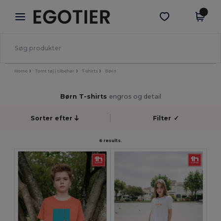
×
Egotier-app
Hent app
Bedre priser i appen!
Home
Tomt tøj | tilbehør
T-shirts
Børn
Børn T-shirts
engros og detail
Sorter efter
Filter
✓
6 results.