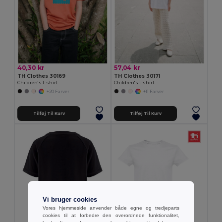
40,30 kr
57,04 kr
TH Clothes 30169
TH Clothes 30171
Children's t-shirt
Children's t-shirt
+20 Farver
+11 Farver
Tilføj Til Kurv
Tilføj Til Kurv
Vi bruger cookies
Vores hjemmeside anvender både egne og tredjeparts
cookies til at forbedre den overordnede funktionalitet,