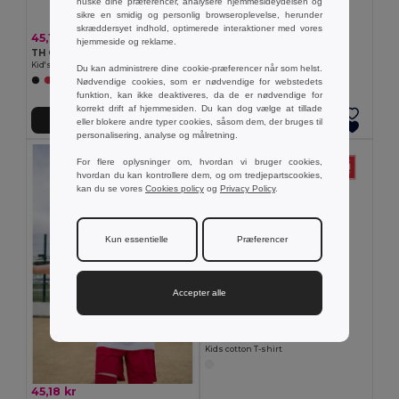
huske dine præferencer, analysere hjemmesideydelsen og
48,31 kr
sikre en smidig og personlig browseroplevelse, herunder
TH Clothes 30170
skræddersyet indhold, optimerede interaktioner med vores
Children's t-shirt
45,18 kr
hjemmeside og reklame.
TH Clothes 30275
Kid's Technical short-sleeved polyester T-shirt
Du kan administrere dine cookie-præferencer når som helst.
Nødvendige cookies, som er nødvendige for webstedets
+6 Farver
funktion, kan ikke deaktiveres, da de er nødvendige for
korrekt drift af hjemmesiden. Du kan dog vælge at tillade
Tilføj Til Kurv
Tilføj Til Kurv
eller blokere andre typer cookies, såsom dem, der bruges til
personalisering, analyse og målretning.
For flere oplysninger om, hvordan vi bruger cookies,
hvordan du kan kontrollere dem, og om tredjepartscookies,
kan du se vores
Cookies policy
og
Privacy Policy
.
Kun essentielle
Præferencer
Accepter alle
51,22 kr
TH Clothes 30289
Kids cotton T-shirt
45,18 kr