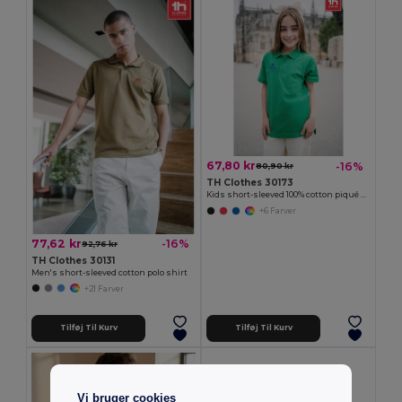
67,80 kr
-16%
80,90 kr
TH Clothes 30173
Kids short-sleeved 100% cotton piqué polo shirt unisex)
+6 Farver
77,62 kr
-16%
92,76 kr
TH Clothes 30131
Men's short-sleeved cotton polo shirt
+21 Farver
Tilføj Til Kurv
Tilføj Til Kurv
Vi bruger cookies