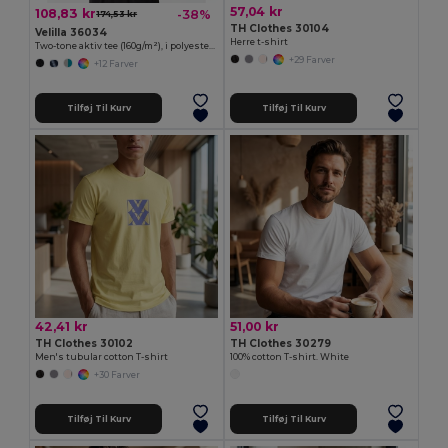
57,04 kr
108,83 kr
-38%
174,53 kr
TH Clothes 30104
Velilla 36034
Herre t-shirt
Two-tone aktiv tee (160g/m²), i polyester (100%)
+29 Farver
+12 Farver
Tilføj Til Kurv
Tilføj Til Kurv
42,41 kr
51,00 kr
TH Clothes 30102
TH Clothes 30279
Men's tubular cotton T-shirt
100% cotton T-shirt. White
+30 Farver
Tilføj Til Kurv
Tilføj Til Kurv