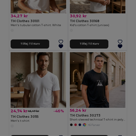
34,27 kr
30,92 kr
TH Clothes 30101
TH Clothes 30168
Men's tubular cotton T-shirt. White
Kid's cotton T-shirt (unisex)
Tilføj Til Kurv
Tilføj Til Kurv
56,24 kr
24,74 kr
-46%
45,47 kr
TH Clothes 30273
TH Clothes 30115
Short-sleeved technical T-shirt in polyester
Men's t-shirt
+6 Farver