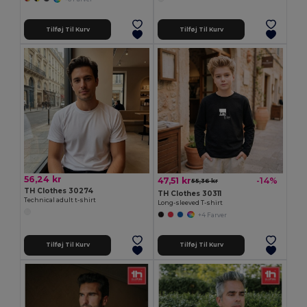
Tilføj Til Kurv
Tilføj Til Kurv
56,24 kr
47,51 kr
-14%
55,36 kr
TH Clothes 30274
TH Clothes 30311
Technical adult t-shirt
Long-sleeved T-shirt
+4 Farver
Tilføj Til Kurv
Tilføj Til Kurv