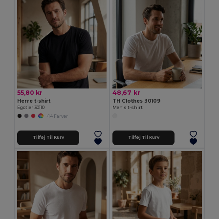
55,80 kr
48,67 kr
Herre t-shirt
TH Clothes 30109
Egotier 30110
Men's t-shirt
+14 Farver
Tilføj Til Kurv
Tilføj Til Kurv