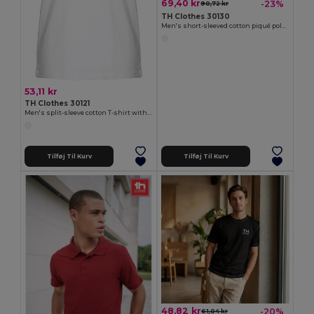
69,40 kr
-23%
90,72 kr
TH Clothes 30130
Men's short-sleeved cotton piqué polo shirt. White
53,11 kr
TH Clothes 30121
Men's split-sleeve cotton T-shirt with dropped armholes
Tilføj Til Kurv
Tilføj Til Kurv
48,82 kr
-20%
61,04 kr