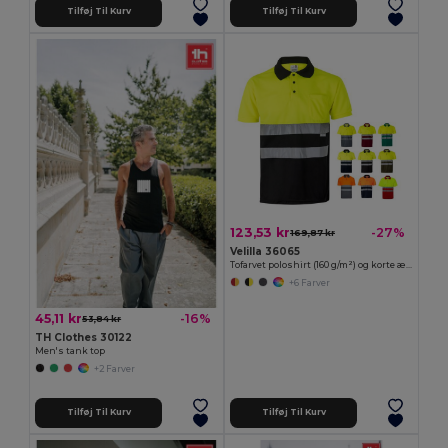
Tilføj Til Kurv
Tilføj Til Kurv
123,53 kr
-27%
169,87 kr
Velilla 36065
Tofarvet poloshirt (160 g/m²) og korte ærmer, i polyester (100 %)
+6 Farver
45,11 kr
-16%
53,84 kr
TH Clothes 30122
Men's tank top
+2 Farver
Tilføj Til Kurv
Tilføj Til Kurv