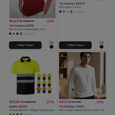
TH Clothes 30277
100% cotton t-shirt
+2 Farver
90,43 kr
-23%
116,84 kr
TH Clothes 30176
Men's short-sleeved polo shirt
+5 Farver
Tilføj Til Kurv
Tilføj Til Kurv
123,53 kr
49,11 kr
-27%
-20%
169,87 kr
61,47 kr
Velilla 36063
TH Clothes 30123
Tofarvet poloshirt (160 g/m²) og korte ærmer, i polyester (100 %)
Men's long-sleeved tubular cotton T-shirt
+6 Farver