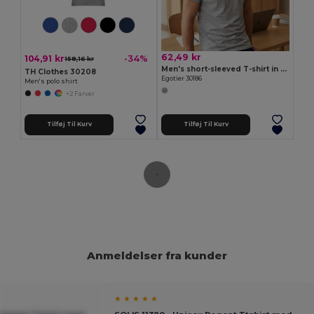
62,49 kr
104,91 kr
-34%
158,16 kr
Men's short-sleeved T-shirt in combed cotton
TH Clothes 30208
Egotier 30186
Men's polo shirt
+2 Farver
Tilføj Til Kurv
Tilføj Til Kurv
Anmeldelser fra kunder
★ ★ ★ ★ ★