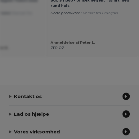
 Regent Ttshirt med
SOL'S 11380 - Unisex Regent Ttshirt med
rund hals
rtabel
Oversat fra
Gode produkter
Oversat fra Français
Anmeldelse af Peter L.
te N.
ZEPIOZ
Kontakt os
Lad os hjælpe
Vores virksomhed