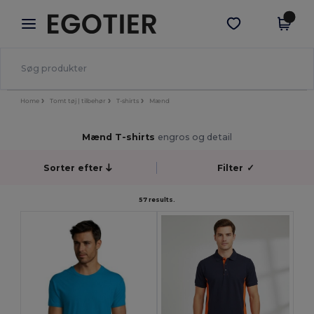
×
Egotier-app
Hent app
Bedre priser i appen!
Home
Tomt tøj | tilbehør
T-shirts
Mænd
Mænd T-shirts
engros og detail
Sorter efter
Filter
✓
57 results.