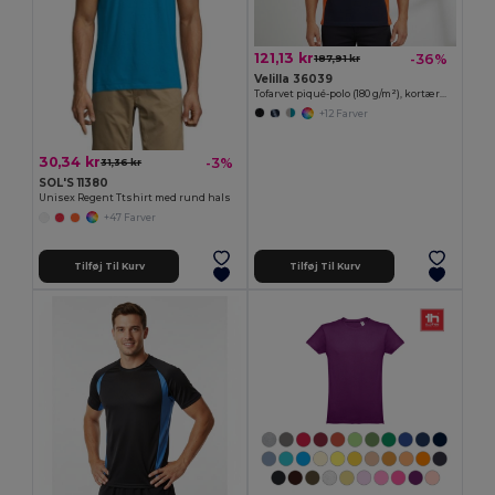
121,13 kr
-36%
187,91 kr
Velilla 36039
Tofarvet piqué-polo (180 g/m²), kortærmet, i bomuld (60 %) og polyester
+12 Farver
30,34 kr
-3%
31,36 kr
SOL'S 11380
Unisex Regent Ttshirt med rund hals
+47 Farver
Tilføj Til Kurv
Tilføj Til Kurv