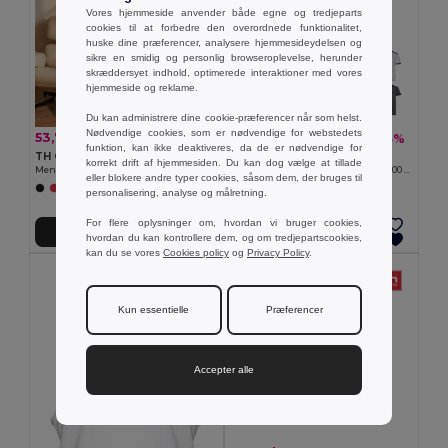
Vores hjemmeside anvender både egne og tredjeparts
cookies til at forbedre den overordnede funktionalitet,
huske dine præferencer, analysere hjemmesideydelsen og
sikre en smidig og personlig browseroplevelse, herunder
skræddersyet indhold, optimerede interaktioner med vores
hjemmeside og reklame.
Du kan administrere dine cookie-præferencer når som helst.
Nødvendige cookies, som er nødvendige for webstedets
53,76 kr
139,83 kr
-20%
-33%
67,22 kr
208,28 kr
funktion, kan ikke deaktiveres, da de er nødvendige for
TH Clothes 30124
Velilla 36148
korrekt drift af hjemmesiden. Du kan dog vælge at tillade
Men's long sleeve t-shirt
Tofarvet piqué poloshirt i stretch (200 g/m²) med korte ærmer, i polyester (96 %) og elastan (4 %)
eller blokere andre typer cookies, såsom dem, der bruges til
+6 Farver
+1 Farver
personalisering, analyse og målretning.
For flere oplysninger om, hvordan vi bruger cookies,
Tilføj Til Kurv
Tilføj Til Kurv
hvordan du kan kontrollere dem, og om tredjepartscookies,
kan du se vores
Cookies policy
og
Privacy Policy
.
Kun essentielle
Præferencer
Accepter alle