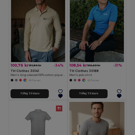
100,76 kr
108,54 kr
-34%
-31%
151,90 kr
156,63 kr
TH Clothes 30141
TH Clothes 30188
Men's long-sleeved 100% cotton piqué polo shirt with removable label
Men's polo shirt
+8 Farver
+8 Farver
Tilføj Til Kurv
Tilføj Til Kurv