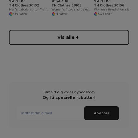
42,41 kr
34,27 kr
42,41 kr
TH Clothes 30102
TH Clothes 30105
TH Clothes 30106
Men's tubular cotton T-shirt
Women's fitted short sleeve cotton T-shirt. White
Women's fitted short sleeve cotton T-shirt
+34 Farver
+1 Farver
+32 Farver
Vis alle
Tilmeld dig vores nyhedsbrev
Og få specielle rabatter!
Abonner