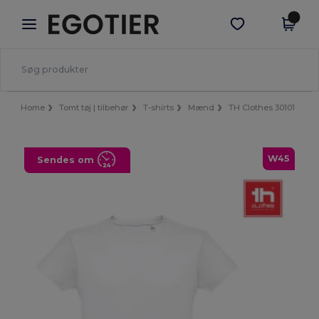
×
Egotier-app
Hent app
Bedre priser i appen!
Home
Tomt tøj | tilbehør
T-shirts
Mænd
TH Clothes 30101
W45
Sendes om