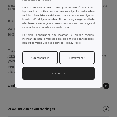
Bemærk, at farven på produktbilledet på grund af skærmkalibrering muligvis ikke
Du kan administrere dine cookie-præferencer når som helst.
svarer nøjagtigt til den faktiske produktfarve.
Nødvendige cookies, som er nødvendige for webstedets
funktion, kan ikke deaktiveres, da de er nødvendige for
korrekt drift af hjemmesiden. Du kan dog vælge at tillade
100 %
bomuld
eller blokere andre typer cookies, såsom dem, der bruges til
personalisering, analyse og målretning.
VÆGT
160 g.
For flere oplysninger om, hvordan vi bruger cookies,
hvordan du kan kontrollere dem, og om tredjepartscookies,
Høj lagerbeholdning
Brugerdefineret
kan du se vores
Cookies policy
og
Privacy Policy
.
Tubular t-shirt for men with a regular cut, in
jersey
100% cotton (150 g/m²) with carded cotton
Kun essentielle
Præferencer
yarn. Features a 1x1 rib collar with
jersey
reinforcement ribbon
and
double seam on
sleeves
and
hemline
Accepter alle
Opdag andre produkter
Produktkundevurderinger