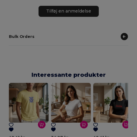
Tilføj en anmeldelse
Bulk Orders
Interessante produkter
M