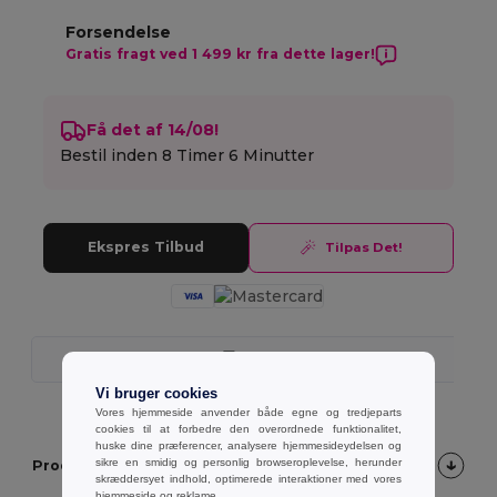
Forsendelse
Gratis fragt ved 1 499 kr fra dette lager!
Få det af 14/08!
Bestil inden
8 Timer 6 Minutter
Ekspres Tilbud
Tilpas Det!
Hurtig levering
Vi bruger cookies
Vores hjemmeside anvender både egne og tredjeparts
cookies til at forbedre den overordnede funktionalitet,
huske dine præferencer, analysere hjemmesideydelsen og
sikre en smidig og personlig browseroplevelse, herunder
Produktbeskrivelse
skræddersyet indhold, optimerede interaktioner med vores
hjemmeside og reklame.