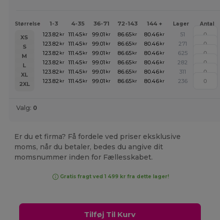
1-3
4-35
36-71
72-143
144 +
Størrelse
Lager
Antal
123.82
111.45
99.01
86.65
80.46
51
kr
kr
kr
kr
kr
XS
123.82
111.45
99.01
86.65
80.46
271
kr
kr
kr
kr
kr
S
123.82
111.45
99.01
86.65
80.46
625
kr
kr
kr
kr
kr
M
123.82
111.45
99.01
86.65
80.46
282
kr
kr
kr
kr
kr
L
123.82
111.45
99.01
86.65
80.46
311
kr
kr
kr
kr
kr
XL
123.82
111.45
99.01
86.65
80.46
236
kr
kr
kr
kr
kr
2XL
Valg:
0
Er du et firma? Få fordele ved priser eksklusive
moms, når du betaler, bedes du angive dit
momsnummer inden for Fællesskabet.
Gratis fragt ved 1 499 kr fra dette lager!
Tilføj Til Kurv