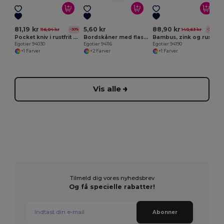
81,19 kr
5,60 kr
88,90 kr
116,04 kr
140,63 kr
-30%
-37%
Pocket kniv i rustfrit stål og træ
Bordskåner med flaskeoplukker
Bambus, zink og rustfrit stål vin sæt
Egotier 94030
Egotier 94116
Egotier 94190
+1 Farver
+2 Farver
+1 Farver
Vis alle
Tilmeld dig vores nyhedsbrev
Og få specielle rabatter!
Abonner