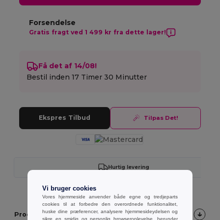
Forsendelse
Gratis fragt ved 1 499 kr fra dette lager!
Få det af 14/08!
Bestil inden
17 Timer 30 Minutter
Ekspres Tilbud
Tilpas Det!
Hurtig levering
Vi bruger cookies
Vores hjemmeside anvender både egne og tredjeparts
cookies til at forbedre den overordnede funktionalitet,
huske dine præferencer, analysere hjemmesideydelsen og
Produktbeskrivelse
sikre en smidig og personlig browseroplevelse, herunder