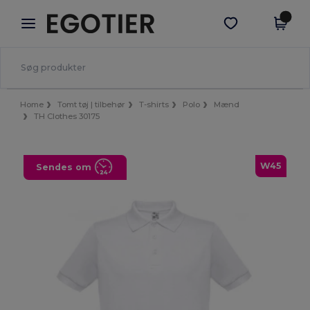
×
Egotier-app
Hent app
Bedre priser i appen!
Home
Tomt tøj | tilbehør
T-shirts
Polo
Mænd
TH Clothes 30175
W45
Sendes om