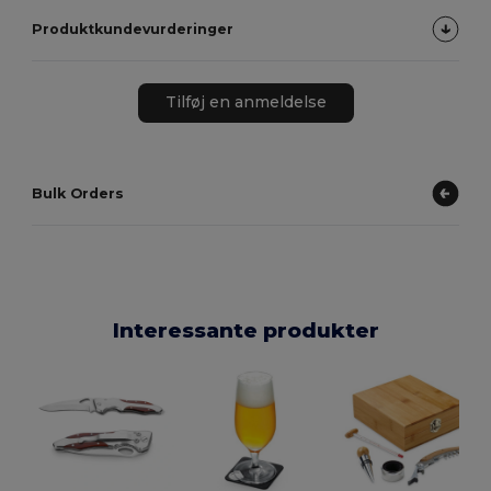
Produktkundevurderinger
Tilføj en anmeldelse
Bulk Orders
Interessante produkter
E