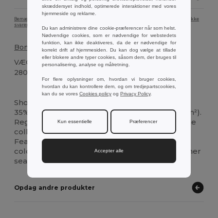
skræddersyet indhold, optimerede interaktioner med vores
hjemmeside og reklame.
Bemærk, at farven på produktbilledet på grund af skærmkalibrering muligvis ikke
svarer nøjagtigt til den faktiske produktfarve.
Du kan administrere dine cookie-præferencer når som helst.
Nødvendige cookies, som er nødvendige for webstedets
funktion, kan ikke deaktiveres, da de er nødvendige for
Bomuld
og
polyester
korrekt drift af hjemmesiden. Du kan dog vælge at tillade
eller blokere andre typer cookies, såsom dem, der bruges til
VÆGT
personalisering, analyse og målretning.
280 g.
For flere oplysninger om, hvordan vi bruger cookies,
hvordan du kan kontrollere dem, og om tredjepartscookies,
Høj lagerbeholdning
kan du se vores
Cookies policy
og
Privacy Policy
.
Short sleeve polo shirt for men in piqué
mesh
35% carded cotton
and
65%
polyester
(200 g/m²).
Regular cut polo with rib collar
and
sleeves, the
Kun essentielle
Præferencer
collar being reinforced with piqué knit ribbon.
Features a reinforced collar with 3 matching
colour buttons (extra button inserted in the inner
Accepter alle
seam). Piece cut
and
sewn
Opdag andre produkter