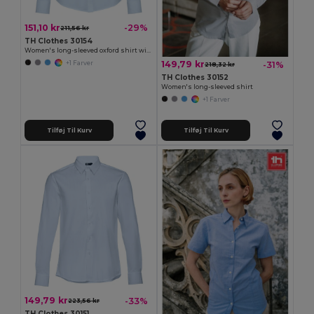
151,10 kr
-29%
211,56 kr
TH Clothes 30154
Women's long-sleeved oxford shirt with pearl coloured buttons
149,79 kr
-31%
+1 Farver
218,32 kr
TH Clothes 30152
Women's long-sleeved shirt
+1 Farver
Tilføj Til Kurv
Tilføj Til Kurv
149,79 kr
-33%
223,56 kr
TH Clothes 30151