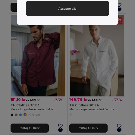
Tilføj Til Kurv
Tilføj Til Kurv
Accepter alle
151,10 kr
149,79 kr
-33%
-33%
225,60 kr
223,56 kr
TH Clothes 30153
TH Clothes 30194
Men's long-sleeved oxford shirt
Men's long-sleeved shirt. White
+1 Farver
Tilføj Til Kurv
Tilføj Til Kurv