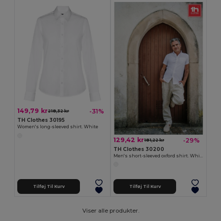
149,79 kr
-31%
218,32 kr
TH Clothes 30195
Women's long-sleeved shirt. White
129,42 kr
-29%
181,22 kr
TH Clothes 30200
Men's short-sleeved oxford shirt. White
Tilføj Til Kurv
Tilføj Til Kurv
Viser alle produkter.