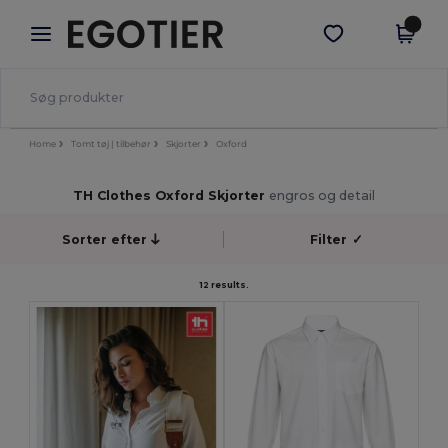
×
Egotier-app
Hent app
Bedre priser i appen!
Home
Tomt tøj | tilbehør
Skjorter
Oxford
TH Clothes Oxford Skjorter
engros og detail
Sorter efter
Filter
✓
12 results.