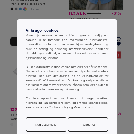
Men's long-sleeved shirt
+1 Farver
129,42 kr
-31%
188,79 kr
TH Clothes 30158
Women's long-sleeved oxford shirt
Vi bruger cookies
Vores hjemmeside anvender både egne og tredjeparts
cookies til at forbedre den overordnede funktionalitet,
Tilføj Til Kurv
Tilføj Til Kurv
huske dine præferencer, analysere hjemmesideydelsen og
sikre en smidig og personlig browseroplevelse, herunder
skræddersyet indhold, optimerede interaktioner med vores
hjemmeside og reklame.
Du kan administrere dine cookie-præferencer når som helst.
Nødvendige cookies, som er nødvendige for webstedets
funktion, kan ikke deaktiveres, da de er nødvendige for
korrekt drift af hjemmesiden. Du kan dog vælge at tillade
eller blokere andre typer cookies, såsom dem, der bruges til
personalisering, analyse og målretning.
For flere oplysninger om, hvordan vi bruger cookies,
hvordan du kan kontrollere dem, og om tredjepartscookies,
kan du se vores
Cookies policy
og
Privacy Policy
.
129,42 kr
-31%
188,79 kr
129,42 kr
-29%
181,22 kr
TH Clothes 30201
TH Clothes 30157
Women's short-sleeved oxford shirt. White
Men's short-sleeved oxford shirt
Kun essentielle
Præferencer