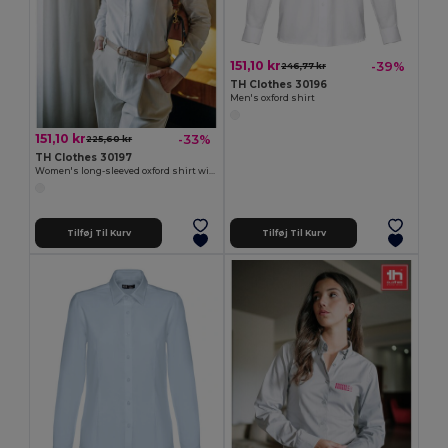
151,10 kr
-39%
246,77 kr
TH Clothes 30196
Men's oxford shirt
151,10 kr
-33%
225,60 kr
TH Clothes 30197
Women's long-sleeved oxford shirt with pearl coloured buttons. White
Tilføj Til Kurv
Tilføj Til Kurv