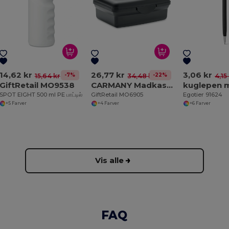
14,62 kr
26,77 kr
3,06 kr
-7%
-22%
15,64 kr
34,48 kr
4,15
GiftRetail MO9538
CARMANY Madkasse i genbrugs-PP 800 ml
SPOT EIGHT 500 ml PE பாட்டில்
GiftRetail MO6905
Egotier 91624
+5 Farver
+4 Farver
+6 Farver
Vis alle
FAQ