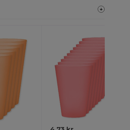
Tilpas
Det!
4,73 kr