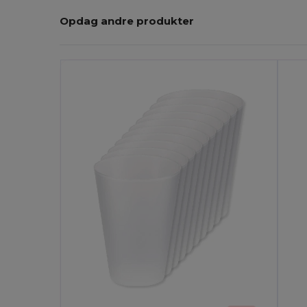
Opdag andre produkter
Tilpas
T
Det!