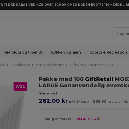
 FÅ 75 DKK RABAT VED KØB OVER 600 DKK MED KODEN EGOTIER10 – ENDNU BE
Teknologi og tilbehør
Køkken og hjem
Sports & Recreation
vice
Drinkware
Krus og bægre
GiftRetail MO6375x100
Pakke med 100
GiftRetail
MO6
LARGE Genanvendelig eventk
W22
Starter ved
262.00 kr
|
inkl. Mødre
209.60 kr
ekskl. Mø
Vælg en farve:
Vis alle
+ 6