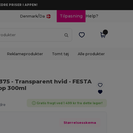
DRE PRISER I APPEN!
/
Tilpasning
Help?
Denmark
Da
Reklameprodukter
Tomt tøj
Alle produkter
375
- Transparent hvid
- FESTA
op 300ml
Gratis fragt ved 1 499 kr fra dette lager!
dre
Størrelsesskema