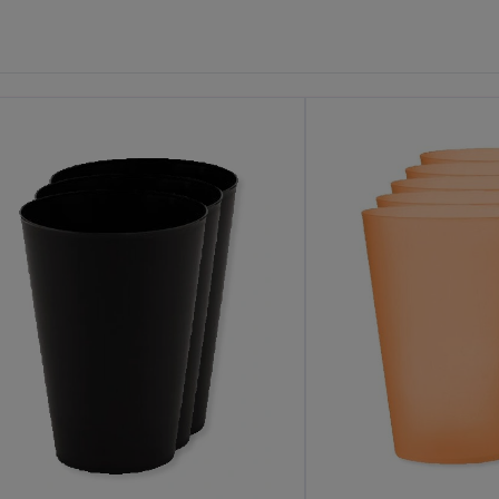
ilpas
Tilpas
Det!
Det!