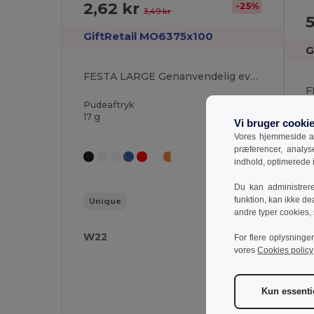
2,62 kr
-25%
3,49 kr
5
GiftRetail MO6375x100
G
FESTA LARGE Genanvendelig eventkop 300ml
Pudeaftryk
17 g
P
Vi bruger cooki
17
Vores hjemmeside an
præferencer, analy
indhold, optimerede
Du kan administrer
funktion, kan ikke de
Unique
andre typer cookies,
W22
W
For flere oplysninge
vores
Cookies policy
Kun essenti