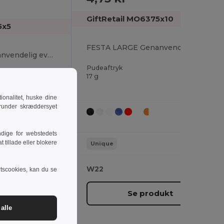
GiftRetail MO6375x10
5x5
FESTA LARGE Genanvendelig eventkop 300ml
FESTA LARGE Genanvendelig eventkop 300ml
Pudeaftryk
17 g
onalitet, huske dine
runder skræddersyet
dige for webstedets
 tillade eller blokere
Unique
W22
rtscookies, kan du se
dukt
Se produkt
alle