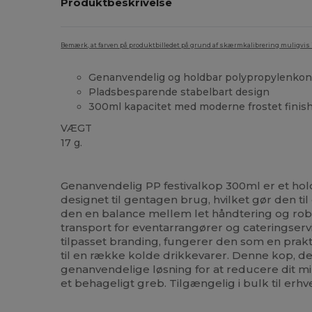
Produktbeskrivelse
Bemærk, at farven på produktbilledet på grund af skærmkalibrering muligvis ik
Genanvendelig og holdbar polypropylenkon
Pladsbesparende stabelbart design
300ml kapacitet med moderne frostet finis
VÆGT
17 g.
Høj lagerbeholdning
Genanvendelig PP festivalkop 300ml er et holdb
designet til gentagen brug, hvilket gør den til 
den en balance mellem let håndtering og robu
transport for eventarrangører og cateringserv
tilpasset branding, fungerer den som en prakt
til en række kolde drikkevarer. Denne kop, der
genanvendelige løsning for at reducere dit mi
et behageligt greb. Tilgængelig i bulk til erh