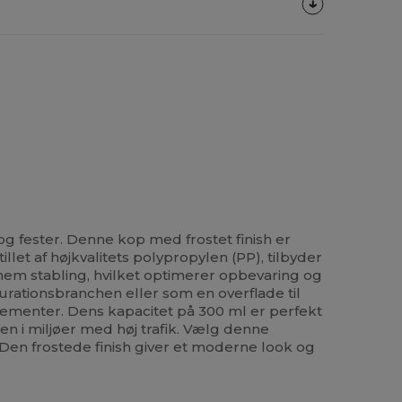
 og fester. Denne kop med frostet finish er
llet af højkvalitets polypropylen (PP), tilbyder
nem stabling, hvilket optimerer opbevaring og
urationsbranchen eller som en overflade til
ngementer. Dens kapacitet på 300 ml er perfekt
gen i miljøer med høj trafik. Vælg denne
Den frostede finish giver et moderne look og