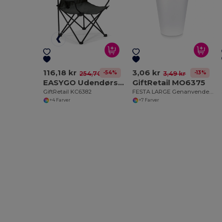
116,18 kr
3,06 kr
-54%
-13%
254,70 kr
3,49 kr
EASYGO Udendørs stol
GiftRetail MO6375
GiftRetail KC6382
FESTA LARGE Genanvendelig eventkop 300ml
+4 Farver
+7 Farver