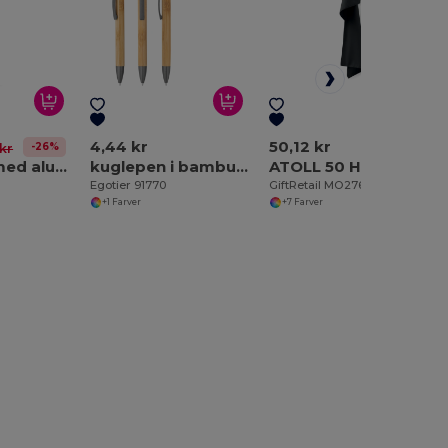
4,44 kr
50,12 kr
-26%
 kr
kuglepen med aluminium med drejemekanisme og stylus tip
kuglepen i bambus med matt finish
ATOLL 50 Håndklæde af mikrofiber
Egotier 91770
GiftRetail MO2761
+1 Farver
+7 Farver