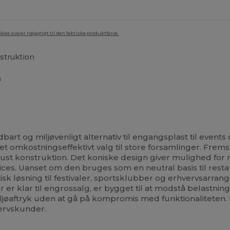
ke svarer nøjagtigt til den faktiske produktfarve.
struktion
h
art og miljøvenligt alternativ til engangsplast til events
et omkostningseffektivt valg til store forsamlinger. Fremsti
st konstruktion. Det koniske design giver mulighed for 
ices. Uanset om den bruges som en neutral basis til resta
isk løsning til festivaler, sportsklubber og erhvervsarra
 er klar til engrossalg, er bygget til at modstå belastnin
ljøaftryk uden at gå på kompromis med funktionaliteten. 
vervskunder.