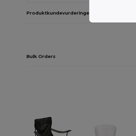
Produktkundevurderinger
Bulk Orders