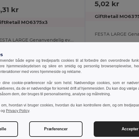
5,02 kr
,31 kr
GiftRetail MO637
iftRetail MO6375x3
FESTA LARGE Genanvendelig eventkop 300ml
Pudeaftryk
17 g
udeaftryk
es
 g
vender både egne og tredjeparts cookies til at forbedre den overordnede funkti
sere hjemmesideydelsen og sikre en smidig og personlig browseroplevelse, he
 interaktioner med vores hjemmeside og reklame.
e dine cookie-præferencer når som helst. Nødvendige cookies, som er nødven
aktiveres, da de er nødvendige for korrekt drift af hjemmesiden. Du kan dog vælge at
Unique
Unique
 såsom dem, der bruges til personalisering, analyse og målretning.
22
W22
r om, hvordan vi bruger cookies, hvordan du kan kontrollere dem, og om tredjepa
og
Privacy Policy
.
Se produkt
Se pro
elle
Præferencer
Accepter 