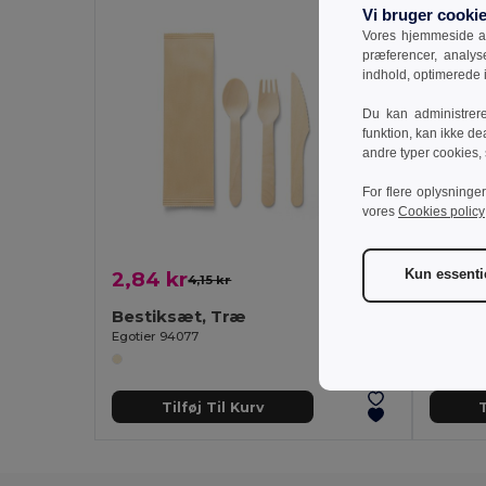
Vi bruger cooki
Vores hjemmeside an
præferencer, analy
indhold, optimerede
Du kan administrer
funktion, kan ikke de
andre typer cookies,
For flere oplysninge
vores
Cookies policy
Kun essenti
2,84 kr
58,71
4,15 kr
-32%
Bestiksæt, Træ
server
Egotier 94077
Egotier 
Tilføj Til Kurv
T