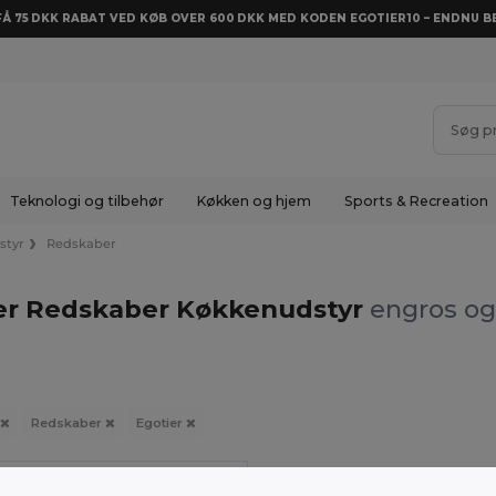
 FÅ 75 DKK RABAT VED KØB OVER 600 DKK MED KODEN EGOTIER10 – ENDNU BE
Teknologi og tilbehør
Køkken og hjem
Sports & Recreation
styr
Redskaber
er Redskaber Køkkenudstyr
engros og
Redskaber
Egotier