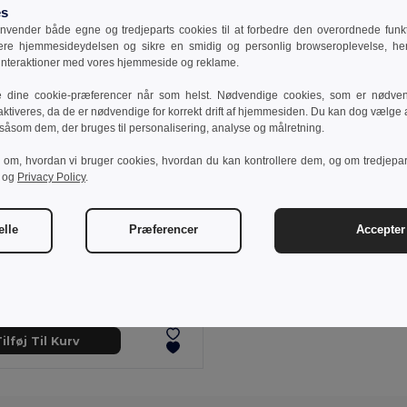
es
vender både egne og tredjeparts cookies til at forbedre den overordnede funkti
sere hjemmesideydelsen og sikre en smidig og personlig browseroplevelse, he
 interaktioner med vores hjemmeside og reklame.
e dine cookie-præferencer når som helst. Nødvendige cookies, som er nødven
aktiveres, da de er nødvendige for korrekt drift af hjemmesiden. Du kan dog vælge at
 såsom dem, der bruges til personalisering, analyse og målretning.
r om, hvordan vi bruger cookies, hvordan du kan kontrollere dem, og om tredjepa
og
Privacy Policy
.
elle
Præferencer
Accepter 
 kr
ings sæt i Acacia træ
94291
ilføj Til Kurv