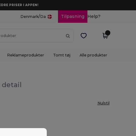
DRE PRISER I APPEN!
/
Tilpasning
Help?
Denmark
Da
Reklameprodukter
Tomt tøj
Alle produkter
 detail
Nulstil