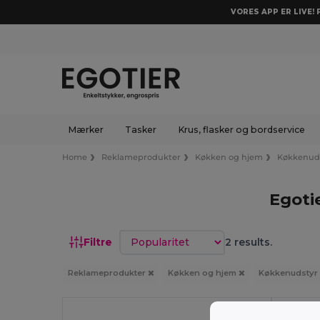
VORES APP ER LIVE!
Mærker
Tasker
Krus, flasker og bordservice
Home
Reklameprodukter
Køkken og hjem
Køkkenud
Egoti
Sorter efter
Filtre
2 results.
Reklameprodukter
Køkken og hjem
Køkkenudstyr