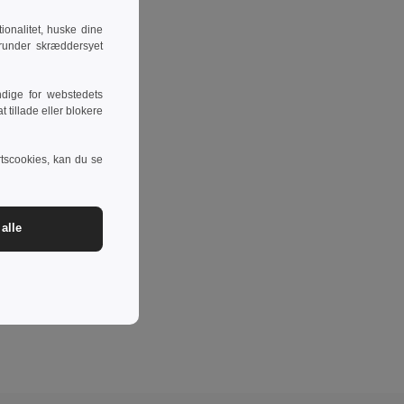
onalitet, huske dine
runder skræddersyet
dige for webstedets
 tillade eller blokere
rtscookies, kan du se
alle