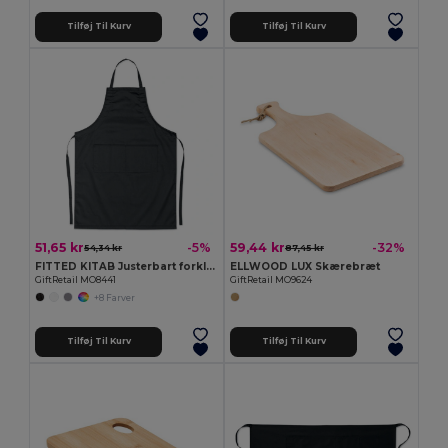
Tilføj Til Kurv
Tilføj Til Kurv
51,65 kr
59,44 kr
-5%
-32%
54,34 kr
87,45 kr
FITTED KITAB Justerbart forklæde
ELLWOOD LUX Skærebræt
GiftRetail MO8441
GiftRetail MO9624
+8 Farver
Tilføj Til Kurv
Tilføj Til Kurv