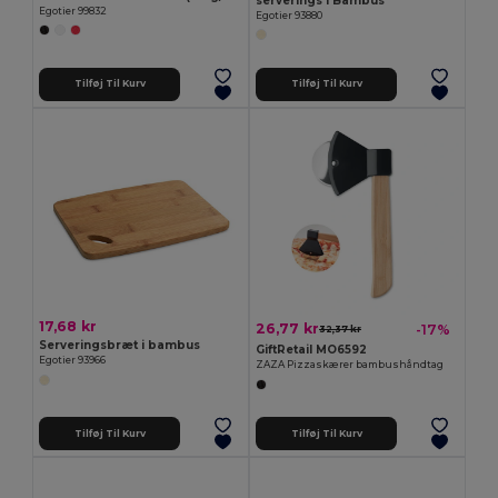
serverings i Bambus
Egotier 99832
Egotier 93880
Tilføj Til Kurv
Tilføj Til Kurv
17,68 kr
26,77 kr
-17%
32,37 kr
Serveringsbræt i bambus
GiftRetail MO6592
Egotier 93966
ZAZA Pizzaskærer bambushåndtag
Tilføj Til Kurv
Tilføj Til Kurv