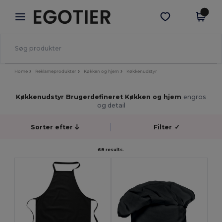
×
Egotier-app
Hent app
Bedre priser i appen!
Home
Reklameprodukter
Køkken og hjem
Køkkenudstyr
Køkkenudstyr Brugerdefineret Køkken og hjem
engros
og detail
Sorter efter
Filter
✓
68 results.