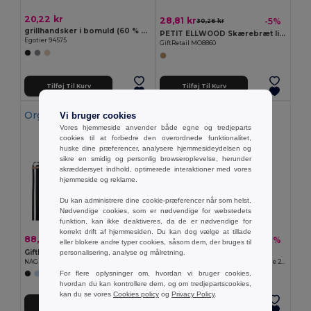
20,22 kr
28,81 kr
-5%
30,26 kr
grillhandsker i bomuld (60 % genbrugs)
PETIT ELLWOOD Skærebræt lille
Egotier 94575
GiftRetail MO8860
Tilføj Til Kurv
Tilføj Til Kurv
Organic Cotton
Organic Cotton
Vi bruger cookies
Vores hjemmeside anvender både egne og tredjeparts
cookies til at forbedre den overordnede funktionalitet,
huske dine præferencer, analysere hjemmesideydelsen og
sikre en smidig og personlig browseroplevelse, herunder
skræddersyet indhold, optimerede interaktioner med vores
hjemmeside og reklame.
Du kan administrere dine cookie-præferencer når som helst.
Nødvendige cookies, som er nødvendige for webstedets
funktion, kan ikke deaktiveres, da de er nødvendige for
korrekt drift af hjemmesiden. Du kan dog vælge at tillade
88,39 kr
56,45 kr
-55%
-21%
195,92 kr
71,30 kr
eller blokere andre typer cookies, såsom dem, der bruges til
GiftRetail MO6261
GiftRetail MO6262
personalisering, analyse og målretning.
NAGPUR COLOUR Økologisk bomuldsforklæde 340 gr/m²
RAIPUR Økologisk bomuldsforklæde 200 gr/m²
For flere oplysninger om, hvordan vi bruger cookies,
hvordan du kan kontrollere dem, og om tredjepartscookies,
kan du se vores
Cookies policy
og
Privacy Policy
.
Tilføj Til Kurv
Tilføj Til Kurv