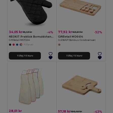
34,05 kr
77,92 kr
-4%
-52%
35,43 kr
163,61 kr
NEOKIT Praktisk Bomuldshandske til Ovnbrug med Gummi
GiftRetail MO6414
GiftRetail MO7244
GLENAVY Bambus Ostebrætsæt
+1 Farver
Tilføj Til Kurv
Tilføj Til Kurv
28,01 kr
57,18 kr
-43%
100,40 kr