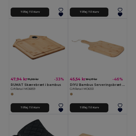
Tilføj Til Kurv
Tilføj Til Kurv
47,94 kr
45,54 kr
-33%
-46%
71,30 kr
84,17 kr
RUMAT Skærebræt i bambus
DIYU Bambus Serveringsbræt med Naturlig Jutereb
GiftRetail MO6859
GiftRetail MO6551
Tilføj Til Kurv
Tilføj Til Kurv