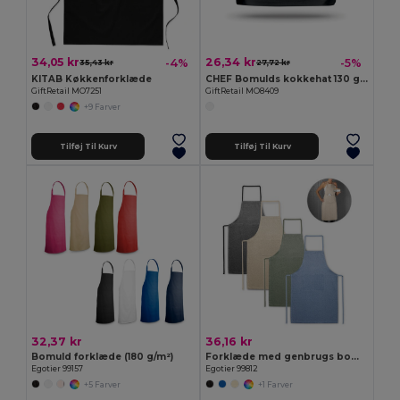
34,05 kr
26,34 kr
-4%
-5%
35,43 kr
27,72 kr
KITAB Køkkenforklæde
CHEF Bomulds kokkehat 130 g/m
GiftRetail MO7251
GiftRetail MO8409
+9 Farver
Tilføj Til Kurv
Tilføj Til Kurv
32,37 kr
36,16 kr
Bomuld forklæde (180 g/m²)
Forklæde med genbrugs bomuld (140 g/m²)
Egotier 99157
Egotier 99812
+5 Farver
+1 Farver