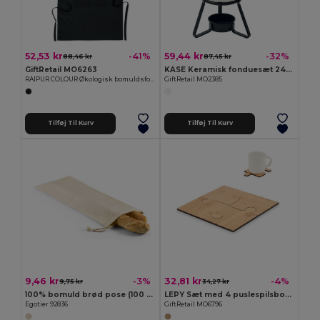
52,53 kr
59,44 kr
-41%
-32%
88,46 kr
87,45 kr
GiftRetail MO6263
KASE Keramisk fonduesæt 240 ml
RAIPUR COLOUR Økologisk bomuldsforklæde 200 gr/m²
GiftRetail MO2385
Tilføj Til Kurv
Tilføj Til Kurv
9,46 kr
32,81 kr
-3%
-4%
9,75 kr
34,27 kr
100% bomuld brød pose (100 g/m²)
LEPY Sæt med 4 puslespilsbordskåner
Egotier 92836
GiftRetail MO6796