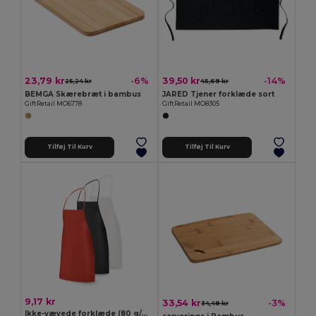
23,79 kr
39,50 kr
-6%
-14%
25,24 kr
45,69 kr
BEMGA Skærebræt i bambus
JARED Tjener forklæde sort
GiftRetail MO6778
GiftRetail MO8305
Tilføj Til Kurv
Tilføj Til Kurv
9,17 kr
33,54 kr
-3%
34,48 kr
Ikke-vævede forklæde (80 g/m²)