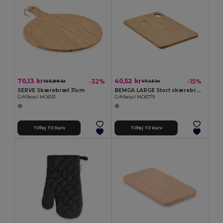
70,13 kr
40,52 kr
-32%
-15%
103,89 kr
47,43 kr
SERVE Skærebræt 31cm
BEMGA LARGE Stort skærebræt i bambus
GiftRetail MO6151
GiftRetail MO6779
Tilføj Til Kurv
Tilføj Til Kurv