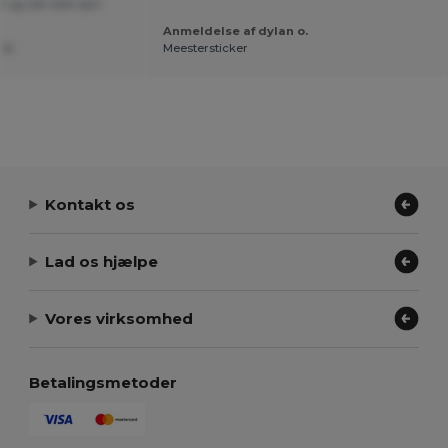
 og slet ikke dyrt
Anmeldelse af dylan o.
 U.
Meestersticker
Kontakt os
Lad os hjælpe
Vores virksomhed
Betalingsmetoder