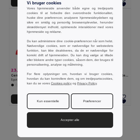
Tilføj Til Kurv
Tilføj Til Kurv
Vi bruger cookies
Vores hjemmeside anvender både egne og tredjeparts
cookies til at forbedre den overordnede funktionalitet,
huske dine præferencer, analysere hjemmesideydelsen og
sikre en smidig og personlig browseroplevelse, herunder
skræddersyet indhold, optimerede interaktioner med vores
hjemmeside og reklame.
Du kan administrere dine cookie-præferencer når som helst.
Nødvendige cookies, som er nødvendige for webstedets
funktion, kan ikke deaktiveres, da de er nødvendige for
korrekt drift af hjemmesiden. Du kan dog vælge at tillade
eller blokere andre typer cookies, såsom dem, der bruges til
personalisering, analyse og målretning.
23,64 kr
20,44 kr
For flere oplysninger om, hvordan vi bruger cookies,
Genvundet polyester cap (100% rPET)
Polyester kasket med reflekterende elementer
hvordan du kan kontrollere dem, og om tredjepartscookies,
Egotier 99160
Egotier 99418
kan du se vores
Cookies policy
og
Privacy Policy
.
+2 Farver
Tilføj Til Kurv
Tilføj Til Kurv
Kun essentielle
Præferencer
Viser alle produkter.
Accepter alle