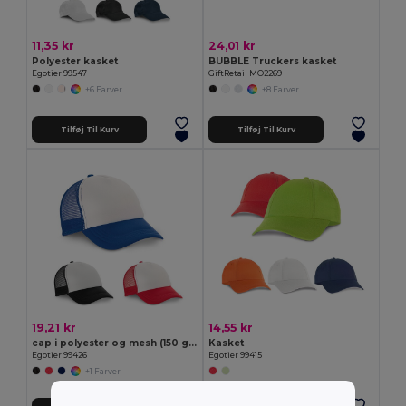
11,35 kr
24,01 kr
Polyester kasket
BUBBLE Truckers kasket
Egotier 99547
GiftRetail MO2269
+6 Farver
+8 Farver
Tilføj Til Kurv
Tilføj Til Kurv
19,21 kr
14,55 kr
cap i polyester og mesh (150 g/m²)
Kasket
Egotier 99426
Egotier 99415
+1 Farver