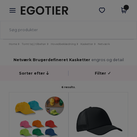
×
Egotier-app
Hent app
Bedre priser i appen!
Home
Tomt tøj | tilbehør
Hovedbeklædning
Kasketter
Netværk
Netværk Brugerdefineret Kasketter
engros og detail
Sorter efter
Filter
✓
6 results.