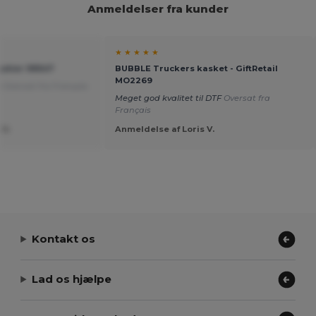
Anmeldelser fra kunder
★ ★ ★ ★ ★
gotier 99547
BUBBLE Truckers kasket - GiftRetail
MO2269
e
Oversat fra Français
Meget god kvalitet til DTF
Oversat fra
Français
 U.
Anmeldelse af Loris V.
Kontakt os
Lad os hjælpe