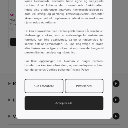
Vores hjemmeside anvender både egne og tredjeparts
cookies til at forbedre den overordnede funktionalitet,
huske dine præferencer, analysere hjemmesideydelsen og
sikre en smidig og personlig browseroplevelse, herunder
58,64 kr
-14%
68,46 kr
skræddersyet indhold, optimerede interaktioner med vores
TH Clothes 30297
hjemmeside og reklame.
Children's sports shorts
Du kan administrere dine cookie-præferencer når som helst.
Nødvendige cookies, som er nødvendige for webstedets
funktion, kan ikke deaktiveres, da de er nødvendige for
Tilføj Til Kurv
korrekt drift af hjemmesiden. Du kan dog vælge at tillade
eller blokere andre typer cookies, såsom dem, der bruges til
personalisering, analyse og målretning.
Viser alle produkter.
For flere oplysninger om, hvordan vi bruger cookies,
hvordan du kan kontrollere dem, og om tredjepartscookies,
kan du se vores
Cookies policy
og
Privacy Policy
.
Kontakt os
Kun essentielle
Præferencer
Lad os hjælpe
Accepter alle
Vores virksomhed