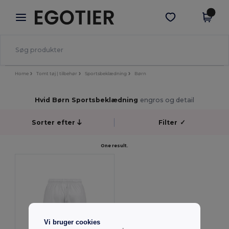
×
Egotier-app
Hent app
Bedre priser i appen!
Home
Tomt tøj | tilbehør
Sportsbeklædning
Børn
Hvid Børn Sportsbeklædning
engros og detail
Sorter efter
Filter
✓
One result.
Vi bruger cookies